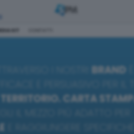
I
EDIA KIT
CONTATTI
TRAVERSO I NOSTRI
BRAND
È
FFICACE E PERSUASIVO PER IL
O
TERRITORIO. CARTA STAMP
EGLI IL MEZZO PIÙ ADATTO PER
E
E RAGGIUNGERE SPECIFICH