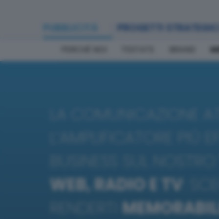
PUBBLICITÀ
PROGETTI STRATEGIC
PERCHÉ NOI
TESTATE
BRAND
M
LA COMUNICAZIONE AT
L’AMPLIFICATORE PIÙ E
BUSINESS SUL NOSTR
WEB, RADIO E TV
: SC
RENDERTI
MEMORABIL