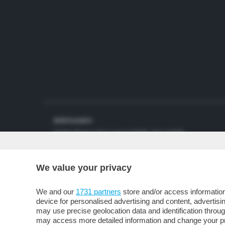
BERGAMO
Viale Papa Giovanni XXIII,
124
24121
Tel.
035/358.888
We value your privacy
We and our
1731 partners
store and/or access information
device for personalised advertising and content, advert
may use precise geolocation data and identification throu
may access more detailed information and change your pre