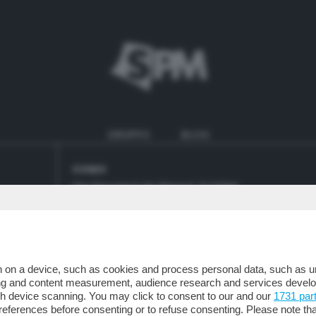
GRUPPO
BLOG
COMO
Via Giovanni de Simoni, 6 22100
Tel.
031/582.211
 on a device, such as cookies and process personal data, such as uni
ising and content measurement, audience research and services deve
gh device scanning. You may click to consent to our and our
1731 par
ferences before consenting or to refuse consenting. Please note th