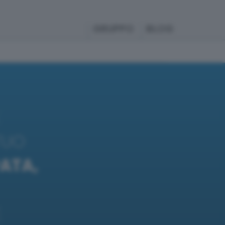
GRUPPO
BLOG
 TUO
ATA,
E