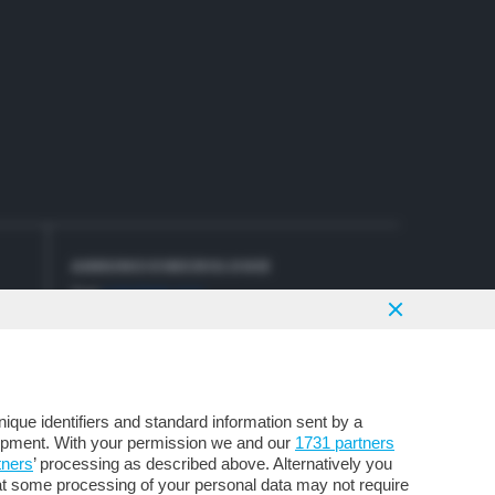
ANNUNCI E NECROLOGIE
Tel.
035/358.777
que identifiers and standard information sent by a
lopment. With your permission we and our
1731 partners
tners
’ processing as described above. Alternatively you
at some processing of your personal data may not require