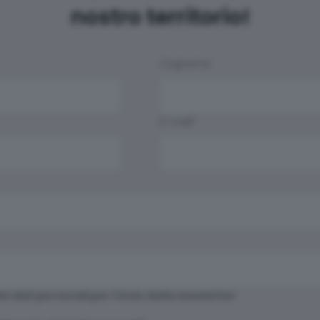
nostro territorio!
Cognome
E-mail
*
i dati personali per l'invio della newsletter