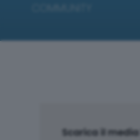
COMMUNITY
S
carica il media