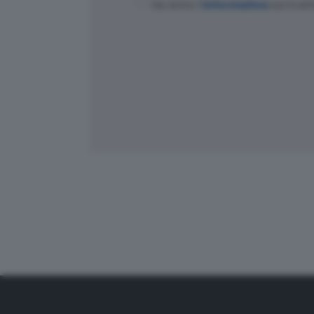
Ho letto l'
informativa
sul trat